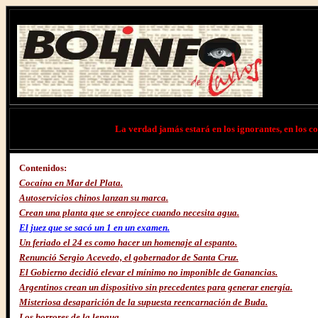
La verdad jamás estará en los ignorantes, en los cob
Contenidos:
Cocaína en Mar del Plata.
Autoservicios chinos lanzan su marca.
Crean una planta que se enrojece cuando necesita agua.
El juez que se sacó un 1 en un examen.
Un feriado el 24 es como hacer un homenaje al espanto.
Renunció Sergio Acevedo, el gobernador de Santa Cruz.
El Gobierno decidió elevar el mínimo no imponible de Ganancias.
Argentinos crean un dispositivo sin precedentes para generar energía.
Misteriosa desaparición de la supuesta reencarnación de Buda.
Los horrores de la lengua.