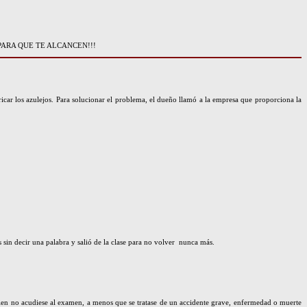
PARA QUE TE ALCANCEN!!!
icar los azulejos. Para solucionar el problema, el dueño llamó a la empresa que proporciona la
os sin decir una palabra y salió de la clase para no volver nunca más.
uien no acudiese al examen, a menos que se tratase de un accidente grave, enfermedad o muerte