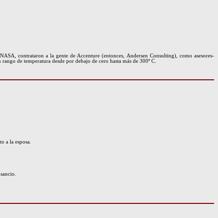
a NASA, contrataron a la gente de Accenture (entonces, Andersen Consulting), como asesores-
 un rango de temperatura desde por debajo de cero hasta más de 300º C.
o a la esposa.
nsancio.