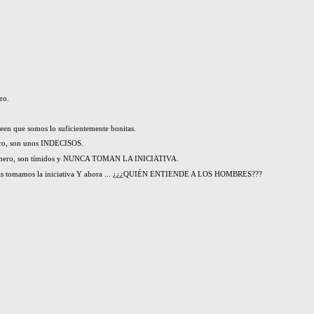
ro.
een que somos lo suficientemente bonitas.
ero, son unos INDECISOS.
e dinero, son tímidos y NUNCA TOMAN LA INICIATIVA.
sotras tomamos la iniciativa Y ahora ... ¿¿¿QUIÉN ENTIENDE A LOS HOMBRES???