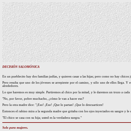
DECISIÓN SALOMÓNICA
En un pueblecito hay dos familias judías, y quieren casar a las hijas; pero como no hay chicos 
Pero resulta que uno de los jóvenes se arrepiente por el camino, y sólo uno de ellos llega. Y es
alrededores.
Lo que haremos es muy simple. Partiremos al chico por la mitad, y le daremos un trozo a cada 
"No, por favor, pobre muchacho, ¿cómo le van a hacer eso?
Pero la otra madre dice: "¡Eso! ¡Eso! ¡Que lo partan! ¡Que lo descuarticen!
Entonces el rabino mira a la segunda madre que gritaba con los ojos inyectados en sangre y le 
"El chico se casa con su hija; usted es la verdadera suegra."
Solo para mujeres.