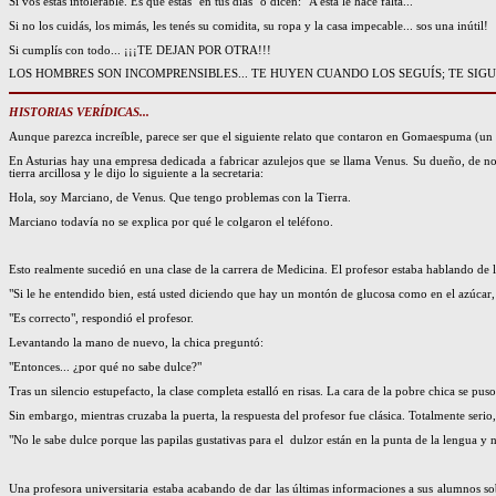
Si vos estás intolerable. Es que estás "en tus días" o dicen: "A esta le hace falta..."
Si no los cuidás, los mimás, les tenés su comidita, su ropa y la casa impecable... sos una inútil!
Si cumplís con todo... ¡¡¡TE DEJAN POR OTRA!!!
LOS HOMBRES SON INCOMPRENSIBLES... TE HUYEN CUANDO LOS SEGUÍS; TE SIGUE
HISTORIAS VERÍDICAS...
Aunque parezca increíble, parece ser que el siguiente relato que contaron en Gomaespuma (un 
En Asturias hay una empresa dedicada a fabricar azulejos que se llama Venus. Su dueño, de nom
tierra arcillosa y le dijo lo siguiente a la secretaria:
Hola, soy Marciano, de Venus. Que tengo problemas con la Tierra.
Marciano todavía no se explica por qué le colgaron el teléfono.
Esto realmente sucedió en una clase de la carrera de Medicina. El profesor estaba hablando de l
"Si le he entendido bien, está usted diciendo que hay un montón de glucosa como en el azúcar,
"Es correcto", respondió el profesor.
Levantando la mano de nuevo, la chica preguntó:
"Entonces... ¿por qué no sabe dulce?"
Tras un silencio estupefacto, la clase completa estalló en risas. La cara de la pobre chica se pu
Sin embargo, mientras cruzaba la puerta, la respuesta del profesor fue clásica. Totalmente serio
"No le sabe dulce porque las papilas gustativas para el dulzor están en la punta de la lengua y 
Una profesora universitaria estaba acabando de dar las últimas informaciones a sus alumnos s