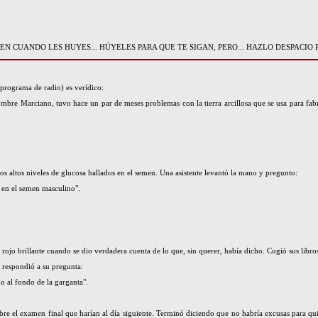
N CUANDO LES HUYES... HÚYELES PARA QUE TE SIGAN, PERO... HAZLO DESPACIO 
programa de radio) es verídico:
bre Marciano, tuvo hace un par de meses problemas con la tierra arcillosa que se usa para fabr
os altos niveles de glucosa hallados en el semen. Una asistente levantó la mano y pregunto:
 en el semen masculino".
so rojo brillante cuando se dio verdadera cuenta de lo que, sin querer, había dicho. Cogió sus libr
, respondió a su pregunta:
no al fondo de la garganta".
obre el examen final que harían al día siguiente. Terminó diciendo que no habría excusas para q