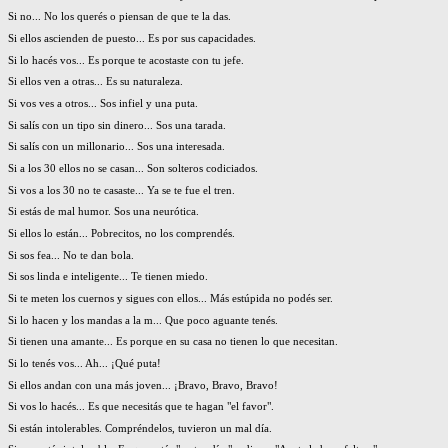
Si no... No los querés o piensan de que te la das.
Si ellos ascienden de puesto... Es por sus capacidades.
Si lo hacés vos... Es porque te acostaste con tu jefe.
Si ellos ven a otras... Es su naturaleza.
Si vos ves a otros... Sos infiel y una puta.
Si salís con un tipo sin dinero... Sos una tarada.
Si salís con un millonario... Sos una interesada.
Si a los 30 ellos no se casan... Son solteros codiciados.
Si vos a los 30 no te casaste... Ya se te fue el tren.
Si estás de mal humor. Sos una neurótica.
Si ellos lo están... Pobrecitos, no los comprendés.
Si sos fea... No te dan bola.
Si sos linda e inteligente... Te tienen miedo.
Si te meten los cuernos y sigues con ellos... Más estúpida no podés ser.
Si lo hacen y los mandas a la m... Que poco aguante tenés.
Si tienen una amante... Es porque en su casa no tienen lo que necesitan.
Si lo tenés vos... Ah... ¡Qué puta!
Si ellos andan con una más joven... ¡Bravo, Bravo, Bravo!
Si vos lo hacés... Es que necesitás que te hagan "el favor".
Si están intolerables. Compréndelos, tuvieron un mal día.