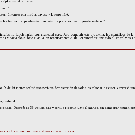
e típico aire de cinismo:
sexual?"
asen. Entonces ella miró al payaso y le respondió:
on la otra mano o puede usted contestar de pie, si es que no puede sentarse."
grafos no funcionarían con gravedad cero. Para combatir este problema, los científicos de l
rriba y hacia abajo, bajo el agua, en prácticamente cualquier superficie, incluido el cristal y en
olín de 10 metros realizó una perfecta demostración de todos los saltos que existen y regresó junt
espondió él.
velocidad. Después de 30 vueltas, sale y se va a recostar junto al marido, sin demostrar ningún ca
edes suscribirla mandándome su dirección electrónica a
.