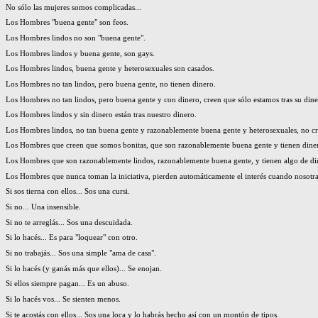
No sólo las mujeres somos complicadas...
Los Hombres "buena gente" son feos.
Los Hombres lindos no son "buena gente".
Los Hombres lindos y buena gente, son gays.
Los Hombres lindos, buena gente y heterosexuales son casados.
Los Hombres no tan lindos, pero buena gente, no tienen dinero.
Los Hombres no tan lindos, pero buena gente y con dinero, creen que sólo estamos tras su dine
Los Hombres lindos y sin dinero están tras nuestro dinero.
Los Hombres lindos, no tan buena gente y razonablemente buena gente y heterosexuales, no cr
Los Hombres que creen que somos bonitas, que son razonablemente buena gente y tienen din
Los Hombres que son razonablemente lindos, razonablemente buena gente, y tienen algo d
Los Hombres que nunca toman la iniciativa, pierden automáticamente el interés cuando no
Si sos tierna con ellos... Sos una cursi.
Si no... Una insensible.
Si no te arreglás... Sos una descuidada.
Si lo hacés... Es para "loquear" con otro.
Si no trabajás... Sos una simple "ama de casa".
Si lo hacés (y ganás más que ellos)... Se enojan.
Si ellos siempre pagan... Es un abuso.
Si lo hacés vos... Se sienten menos.
Si te acostás con ellos... Sos una loca y lo habrás hecho así con un montón de tipos.