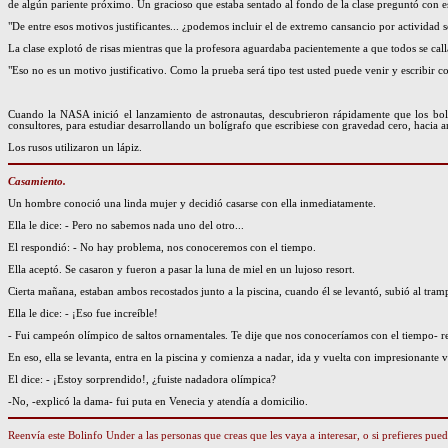
de algún pariente próximo. Un gracioso que estaba sentado al fondo de la clase preguntó con es
"De entre esos motivos justificantes... ¿podemos incluir el de extremo cansancio por actividad 
La clase explotó de risas mientras que la profesora aguardaba pacientemente a que todos se call
"Eso no es un motivo justificativo. Como la prueba será tipo test usted puede venir y escribir c
Cuando la NASA inició el lanzamiento de astronautas, descubrieron rápidamente que los bolí
consultores, para estudiar desarrollando un bolígrafo que escribiese con gravedad cero, hacia a
Los rusos utilizaron un lápiz.
Casamiento.
Un hombre conoció una linda mujer y decidió casarse con ella inmediatamente.
Ella le dice: - Pero no sabemos nada uno del otro...
El respondió: - No hay problema, nos conoceremos con el tiempo.
Ella aceptó. Se casaron y fueron a pasar la luna de miel en un lujoso resort.
Cierta mañana, estaban ambos recostados junto a la piscina, cuando él se levantó, subió al tramp
Ella le dice: - ¡Eso fue increíble!
- Fui campeón olímpico de saltos ornamentales. Te dije que nos conoceríamos con el tiempo- r
En eso, ella se levanta, entra en la piscina y comienza a nadar, ida y vuelta con impresionante 
El dice: - ¡Estoy sorprendido!, ¿fuiste nadadora olímpica?
-No, -explicó la dama- fui puta en Venecia y atendía a domicilio.
Reenvía este Bolinfo Under a las personas que creas que les vaya a interesar, o si prefieres pu