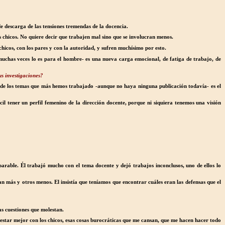
de descarga de las tensiones tremendas de la docencia.
chicos. No quiere decir que trabajen mal sino que se involucran menos.
hicos, con los pares y con la autoridad, y sufren muchísimo por esto.
uchas veces lo es para el hombre- es una nueva carga emocional, de fatiga de trabajo, de
us investigaciones?
o de los temas que más hemos trabajado -aunque no haya ninguna publicación todavía- es el
cil tener un perfil femenino de la dirección docente, porque ni siquiera tenemos una visión
rable. Él trabajó mucho con el tema docente y dejó trabajos inconclusos, uno de ellos lo
n más y otros menos. El insistía que teníamos que encontrar cuáles eran las defensas que el
as cuestiones que molestan.
estar mejor con los chicos, esas cosas burocráticas que me cansan, que me hacen hacer todo