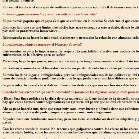
más pesado y tedioso.
Por eso, él traducía el concepto de resiliencia -que es un concepto difícil de tomar como l
Entonces ¿quiénes serían los que más se enferman en la escuela?
El que es más papista que el papa es el que se enferma en la escuela. Se enferma el que entr
Entonces hay que ver qué límite, qué núcleo hay para entregar a este trabajo, donde lo af
por toda la parafernalia burocrática...
Rebuscársela para hacer lo más vital, placentero y necesario: la relación con alumnos, cole
La resiliencia ¿cómo operaría en el bienestar docente?
Este término explica la importancia de respetar la parcialidad afectiva por encima de lo 
enfriamiento de lo afectivo para no sufrir.
Me enfrío, hago lo que puedo, me protejo de esto y no tengo compromiso afectivo. Esto t
La resiliencia aumentaría el bienestar docente sin perder de vista los cambios profundos qu
El tema ha dado lugar a ambigüedades, pero las ambigüedades son de las políticas no del tér
casos de dislexia, donde se pudo descubrir todo lo que podía hacer un chico disléxico que en
Se pudo advertir que el chico disléxico tiene otras destrezas que son muchas más difíciles y
Cuando hablás en tus trabajos de la necesidad de fortalecer las defensas sanas y útiles para 
(Risas) Una línea política se la diría de otra manera... Es largo hablar de la situación c
hay que crear formas contrahegemónicas, un ejercicio del poder que no está elaborado ni im
Ahora para hacerlo uno tiene que estar muy sano, muy fuerte y además tiene que cohesionar 
alimento burocrático del poder, empieza a generar una contrahegemonía.
El poder nos tiene totalmente sometidos, pero nos tiene sometidos así desde lo subjetivo y
pared.
Con los chicos sucede lo mismo. No tenemos que golpearnos contra los chicos ni los chicos
arte, de algún hobby, como ha pasado con muchos docentes que, finalmente, encontraron la