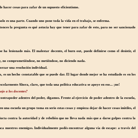
de hacer cosas para zafar de un supuesto eficientismo.
e solo es una parte. Cuando uno pone toda la vida en el trabajo, se enferma.
tonces la pregunta es qué astucia hay que tener para zafar de esto, para no ser sancionado
e ha lesionado más. El malestar docente, el burn out, puede definirse como el desistir, el
e, no comprometiéndose, no metiéndose, no diciendo nada.
orzar una resolución individual.
la, es un hecho constatable que se puede dar. El lugar donde mejor se ha estudiado es en los
escolarmente Ahora, claro, que toda una política educativa se apoye en eso... ¡no!
sejo a los docentes?
contrapoder adentro del poder, digamos. Frente al ejercicio de poder adentro de la escuela,
 una escuela un grupo toma en serio estas cosas y empieza dejar de hacer cosas inútiles, el
nducta contra la autoridad y de rebelión que no lleva nada más que a darse golpes contra la
unca nuestros enemigos. Individualmente podés encontrar alguna vía de escape: a través del