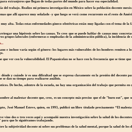
s para extranjeros que llegan de todas partes del mundo para hacer esa especialidad.
a del trabajo. Realizo mi primera investigación en México sobre la población docente mexican
emas que allí aparece muy señalado -y que luego se verá como recurrente en el resto de Améri
 muy alta. Todas estas enfermedades gineco-obstétricas están muy ligadas con el tema de la f
 arriesgar una hipótesis sobre las causas. Yo creo que se puede hablar de causas muy concretas
 grupos laborales (enfermeras o empleadas de la administración pública), la incidencia de 
...
ano e incluso varía según el género: los lugares más vulnerables de los hombres remiten a l
go.
iene que ver con la vulnerabilidad. El Papanicolau no se hace con la frecuencia que se tiene q
e dónde y cuándo ir es una dificultad que se expresa claramente en la presión del docente pa
 se dan su tiempo para realizarse análisis.
ósticos. De hecho, adentro de la escuela, no hay una organización del trabajo que permita e
nombre al malestar docente que, creo, es un concepto más preciso que el de "burn out", que s
to, José Manuel Esteve, quien, en 1993, publicó un libro titulado precisamente “El malest
teve vino dos o tres veces aquí y acompañó nuestra investigación sobre la salud de los docente
e" para que lo siguiéramos trabajando.
re la subjetividad docente ni sobre sus problemas de la salud mental, porque la salud de los 