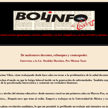
tará en los ignorantes, en los cobardes, en los cómplices, en los serviles y menos 
De malestares docentes, rebusques y contrapoder.
Entrevista a la Lic. Deolidia Martínez. Por Miriam Tasat
 Marina Viltes, viene trabajando desde hace años en torno a la problemática de la salud docent
evelan el modo en que la fatiga laboral incide en la generación de enfermedades. También expli
 de la parafernalia burocrática y construir un verdadero bienestar.
s y niveles del sistema educativo: desde maestra rural en mis primeros años en Marcos Paz, en
ica... Después tuve que irme al exilio. Empecé a trabajar en la Universidad de México y tam
lena revolución sandinista, lo que me permitió ir perfilando un trabajo más intensivo en áre