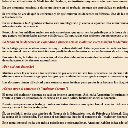
laboral en el Instituto de Medicina del Trabajo, un instituto muy avanzado que tiene curso
En ese momento empieza a darse un viraje en mi trabajo, porque me especializo en psicologí
Se trataba de ver de qué se enferman y de qué mueren los docentes en México. Uno de los t
a las docentes.
En mi retorno a la Argentina retomo esta investigación y vuelve a aparece esta recurrencia
advierten esta recurrencia.
Pero, claro, los médicos suelen ser más cautelosos que nosotros los psicólogos a la hora de
que genera enfermedades gineco-obstétricas. Comparadas con mujeres que pertenecen a otros
La fatiga en las docentes las expondría a procesos en los cuales sus cuerpos bajan las defensas
Sí, la fatiga provoca situaciones de mayor vulnerabilidad. Esto dependerá de cada ser hum
no solo con el cáncer sino también con pérdidas de embarazos o con embarazos de alto ries
Por otro lado, la falta de prevención, el alto descuido en los controles de salud, también t
de embarazos o de abortos espontáneos.
¿Por qué este descuido?
Muchas veces los accesos a los servicios de prevención no son tan accesibles. La decisión d
oficina o una enfermera -grupos testigos que también he investigado comparativamente- que
Las docentes tienen dificultad para tomarse unas horitas para poder ir a hacerse los diagn
¿Cómo surge el concepto de "malestar docente"?
El tema del malestar docente es casi un invento argentino. Acá en la Argentina le pusimos 
frente a gente en situación de carencia en el área salud, bienestar social o docencia.
Nosotros empezamos a trabajar sobre malestar docente con quien fue el creador del concep
tema y cómo lo había trabajado.
Él, en realidad, tenía una cátedra de Teoría de la Educación -no, de Psicología laboral. Es
la teoría de la educación. Fue como si nos hubiera legado el concepto de "malestar docent
Este tema interesó cada vez más a psicólogos y psicoanalistas. Antes no habían indagado sob