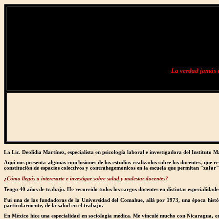
La verdad jamás es
La Lic. Deolidia Martínez, especialista en psicología laboral e investigadora del Instituto
Aquí nos presenta algunas conclusiones de los estudios realizados sobre los docentes, que r
constitución de espacios colectivos y contrahegemónicos en la escuela que permitan "zafar"
¿Cómo llegás a interesarte e investigar sobre salud y malestar docentes?
Tengo 40 años de trabajo. He recorrido todos los cargos docentes en distintas especialidade
Fui una de las fundadoras de la Universidad del Comahue, allá por 1973, una época histór
particularmente, de la salud en el trabajo.
En México hice una especialidad en sociología médica. Me vinculé mucho con Nicaragua, en p