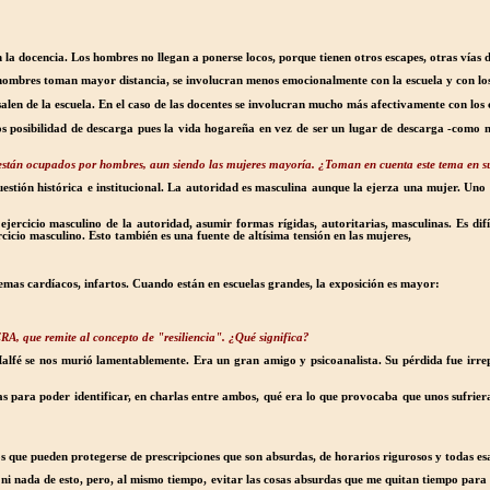
en la docencia. Los hombres no llegan a ponerse locos, porque tienen otros escapes, otras vías 
hombres toman mayor distancia, se involucran menos emocionalmente con la escuela y con los 
len de la escuela. En el caso de las docentes se involucran mucho más afectivamente con los c
s posibilidad de descarga pues la vida hogareña en vez de ser un lugar de descarga -como m
ad están ocupados por hombres, aun siendo las mujeres mayoría. ¿Toman en cuenta este tema en s
uestión histórica e institucional. La autoridad es masculina aunque la ejerza una mujer. Un
ercicio masculino de la autoridad, asumir formas rígidas, autoritarias, masculinas. Es difí
rcicio masculino. Esto también es una fuente de altísima tensión en las mujeres,
emas cardíacos, infartos. Cuando están en escuelas grandes, la exposición es mayor:
, que remite al concepto de "resiliencia". ¿Qué significa?
fé se nos murió lamentablemente. Era un gran amigo y psicoanalista. Su pérdida fue irrepa
s para poder identificar, en charlas entre ambos, qué era lo que provocaba que unos sufriera
os que pueden protegerse de prescripciones que son absurdas, de horarios rigurosos y todas es
ni nada de esto, pero, al mismo tiempo, evitar las cosas absurdas que me quitan tiempo para 