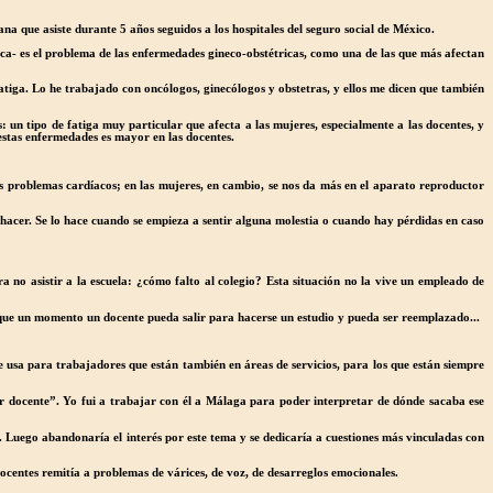
a que asiste durante 5 años seguidos a los hospitales del seguro social de México.
ca- es el problema de las enfermedades gineco-obstétricas, como una de las que más afectan
atiga. Lo he trabajado con oncólogos, ginecólogos y obstetras, y ellos me dicen que también
: un tipo de fatiga muy particular que afecta a las mujeres, especialmente a las docentes, y
estas enfermedades es mayor en las docentes.
os problemas cardíacos; en las mujeres, en cambio, se nos da más en el aparato reproductor
ue hacer. Se lo hace cuando se empieza a sentir alguna molestia o cuando hay pérdidas en caso
ra no asistir a la escuela: ¿cómo falto al colegio? Esta situación no la vive un empleado de
n que un momento un docente pueda salir para hacerse un estudio y pueda ser reemplazado...
e usa para trabajadores que están también en áreas de servicios, para los que están siempre
ar docente”. Yo fui a trabajar con él a Málaga para poder interpretar de dónde sacaba ese
s. Luego abandonaría el interés por este tema y se dedicaría a cuestiones más vinculadas con
docentes remitía a problemas de várices, de voz, de desarreglos emocionales.