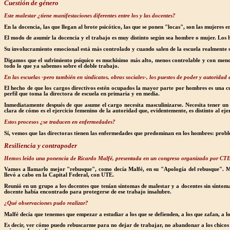
Cuestión de género
Este malestar ¿tiene manifestaciones diferentes entre los y las docentes?
En la docencia, las que llegan al brote psicótico, las que se ponen "locas", son las mujeres 
El modo de asumir la docencia y el trabajo es muy distinto según sea hombre o mujer. Los 
Su involucramiento emocional está más controlado y cuando salen de la escuela realmente sa
Digamos que el sufrimiento psíquico es muchísimo más alto, menos controlable y con meno
todo lo que ya sabemos sobre el doble trabajo.
En las escuelas -pero también en sindicatos, obras sociales-, los puestos de poder y autorid
El hecho de que los cargos directivos estén ocupados la mayor parte por hombres es una c
perfil que toma la directora de escuela en primaria y en media.
Inmediatamente después de que asume el cargo necesita masculinizarse. Necesita tener un ej
clara de cómo es el ejercicio femenino de la autoridad que, evidentemente, es distinto al eje
Estos procesos ¿se traducen en enfermedades?
Sí, vemos que las directoras tienen las enfermedades que predominan en los hombres: probl
Resiliencia y contrapoder
Hemos leído una ponencia de Ricardo Malfé, presentada en un congreso organizado por CTERA
Vamos a llamarlo mejor "rebusque", como decía Malfé, en su "Apología del rebusque". Mal
llevó a cabo en la Capital Federal, con UTE.
Reunió en un grupo a los docentes que tenían síntomas de malestar y a docentes sin síntoma
docente había encontrado para protegerse de ese trabajo insalubre.
¿Qué observaciones pudo realizar?
Malfé decía que tenemos que empezar a estudiar a los que se defienden, a los que zafan, a l
Es decir, ver cómo puedo rebuscarme para no dejar de trabajar, no abandonar a los chicos 