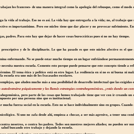
o trabajan los franceses- de una manera integral como la apología del rebusque, como el modo 
ega la vida al trabajo. Eso no es así. La vida hay que entregarla a la vida; no, al trabajo qu
ectivo es importantísimo. Pero ese núcleo tiene que dar placer y no provocar sufrimiento. En
gas, padres. Para esto hay que dejar de hacer cosas burocráticas pues si no no hay tiempo.
prescriptivo y de lo disciplinario. Lo que ha pasado es que este núcleo afectivo es el que s
ermina enfermando. No se puede estar mucho tiempo en un lugar enfriándose permanentement
e necesita nuestra escuela. Comento esto porque puede pensarse que este concepto tiende a ref
mino. El tema ético y político está en otro lugar. La resiliencia en sí no es ni buena ni ma
 la escuela era uno más de los fracasados escolares.
 complejas, que aluden mucho más a una posibilidad de desarrollo intelectual que las exigidas 
no autodestruirse psíquicamente y las llamás estrategias contrahegemónicas, ¿estás dando un con
ontrahegemónica, pero parte de las cosas que hemos trabajado tiene que ver con ir creando un 
puesto por una persona sino que es institucional.
mucha fuerza social en la escuela. Esto no se hace individualmente sino en grupos. Cuando en
 psicológico. Si uno no zafa desde ahí, empieza a chocar, a ser más agresivo, a tener una co
 contra nosotros, o contra los padres. Todos son nuestros mejores aliados; no pueden ser n
 salud buscando otro trabajo y dejando la escuela.