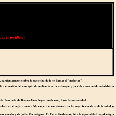
aún en los idiotas.
e, particularmente sobre lo que se ha dado en llamar el "malestar".
ca el sentido del concepto de resiliencia -o de rebusque- y postula como salida saludable la
 la Provincia de Buenos Aires, lugar donde nací, hasta la universidad.
bién en el seguro social. Ahí empecé a vincularme con los aspectos médicos de la salud y,
as rurales y de población indígena. En Cuba, finalmente, hice la especialidad de psicología