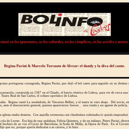
tará en los ignorantes, en los cobardes, en los cómplices, en los serviles y menos 
Regina Pacini & Marcelo Torcuato de Alvear: el dandy y la diva del canto.
prano portuguesa consagrada, Regina Pacini, que dejó el bel canto para seguirlo en su destino 
carnación, construida en 1567 en el Chiado, el barrio céntrico de Lisboa, para ver de cerca una 
Teatro Real de San Carlos, el coliseo operístico de Lisboa.
malia. Regina cantó La sonámbula, de Vincenzo Bellini, y el teatro se vino abajo. Del novio, 
 Pero, ante el desconcierto general, quienes aparecieron fueron... una criada y un agente de poli
a iglesia estaba desierta. Con aquella ceremonia casi clandestina culminaba (o quizás empezaba) u
a de Loreto. Era hija de una andaluza, Felicia Quintero, y de un italiano, Pietro Pacini, direct
ieron al hechizo de su voz el Liceo de Barcelona, la Scala de Milán, la Opera de París. En e
 dijo que no, porque quería dedicarse a su carrera, y lo hizo.