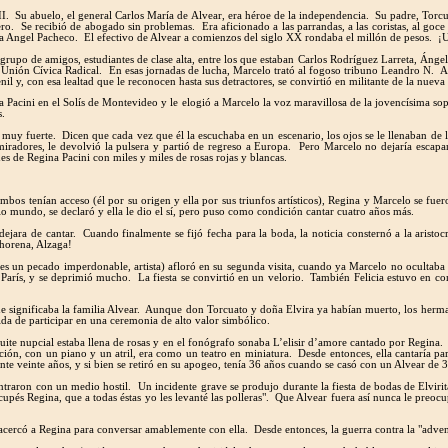
I. Su abuelo, el general Carlos María de Alvear, era héroe de la independencia. Su padre, Torcu
o. Se recibió de abogado sin problemas. Era aficionado a las parrandas, a las coristas, al goc
ista Angel Pacheco. El efectivo de Alvear a comienzos del siglo XX rondaba el millón de pesos. 
 grupo de amigos, estudiantes de clase alta, entre los que estaban Carlos Rodríguez Larreta, Áng
 Unión Cívica Radical. En esas jornadas de lucha, Marcelo trató al fogoso tribuno Leandro N. A
y, con esa lealtad que le reconocen hasta sus detractores, se convirtió en militante de la nueva c
cini en el Solís de Montevideo y le elogió a Marcelo la voz maravillosa de la jovencísima sopra
s.
 muy fuerte. Dicen que cada vez que él la escuchaba en un escenario, los ojos se le llenaban 
iradores, le devolvió la pulsera y partió de regreso a Europa. Pero Marcelo no dejaría escapar
s de Regina Pacini con miles y miles de rosas rojas y blancas.
e ambos tenían acceso (él por su origen y ella por sus triunfos artísticos), Regina y Marcelo se 
o mundo, se declaró y ella le dio el sí, pero puso como condición cantar cuatro años más.
jara de cantar. Cuando finalmente se fijó fecha para la boda, la noticia consternó a la aristoc
chorena, Alzaga!
onces un pecado imperdonable, artista) afloró en su segunda visita, cuando ya Marcelo no ocultaba
 París, y se deprimió mucho. La fiesta se convirtió en un velorio. También Felicia estuvo en co
ue significaba la familia Alvear. Aunque don Torcuato y doña Elvira ya habían muerto, los herm
ida de participar en una ceremonia de alto valor simbólico.
uite nupcial estaba llena de rosas y en el fonógrafo sonaba L’elisir d’amore cantado por Regina.
ión, con un piano y un atril, era como un teatro en miniatura. Desde entonces, ella cantaría p
nte veinte años, y si bien se retiró en su apogeo, tenía 36 años cuando se casó con un Alvear de 3
traron con un medio hostil. Un incidente grave se produjo durante la fiesta de bodas de Elvir
cupés Regina, que a todas éstas yo les levanté las polleras". Que Alvear fuera así nunca le preo
 acercó a Regina para conversar amablemente con ella. Desde entonces, la guerra contra la "adven