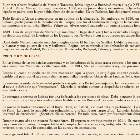
El primer Alvear, bisabuelo de Marcelo Torcuato, había llegado a Buenos Aires en el siglo XVII
Julio A. Roca. Marcelo Torcuato, nacido en 1868, era un joven alegre, expansivo, dicharacher
legado su padre, sino la que había obtenido de su madre, Elvira Pacheco, hija del general ros
Todo llevaba a Alvear a convertirse en un político de la oligarquía. Sin embargo, en 1890, un
Celman, participaron en la Revolución del Parque, que fue el bautismo de fuego de la naciente
ser importante en su vida: Hipólito Yrigoyen. Alvear quedó marcado por aquella algarada juvenil 
1889. Uno de los primos de Marcelo (el melómano Diego de Alvear) había escuchado a Regina Pa
un deportista cabal, de la estirpe de los Duggan o los Newbery), con unos bigotes mosqueterile
¿Qué sintió Marcelo cuando escuchó a Regina cantar El barbero de Sevilla? Debió de ser algo
y blancas y una pulsera de oro y brillantes. Regina, acostumbrada a los desbordes de sus adm
mejores teatros de Madrid, París, Londres, Montecarlo, Budapest, Odessa, y llenaba los camarine
PREJUICIOS DE CLASE
En las fiestas de las embajadas argentinas y en los salones de la aristocracia europea a los qu
en el teatro San Martín de la calle Esmeralda. En 1903, Marcelo, tras haberla seguido por medi
Porque él, como no podía ser de otra manera en aquella época, le exigió que una vez casada de
partido del país, por el que suspiraban las más bellas herederas, chicas de las familias Peña, An
La resistencia sorda de la sociedad porteña a aceptar a la Pacini (extranjera y, lo que era ent
al novio pidiéndole que "recapacitara". Marcelo lo recibió durante la despedida de soltero, en
duró toda la vida.
La ceremonia secreta en Lisboa fue una bofetada a los prejuicios de clase. Debe pensarse lo q
sobrinos, primos, tíos y tías conformaban la elite social de Buenos Aires, que quedaba así exclu
La noche de bodas transcurrió en el Royal Hotel, en Estoril, la ciudad del aire perfumado. La s
de París. La pareja lo amuebló con refinamiento y lo habitó por largos años. La mejor habitac
los retiró de circulación. ¿Sacrificó ella su carrera? En todo caso, cantó profesionalmente dura
Durante cuatro años no pisaron Buenos Aires. El regreso se produjo recién en 1911. Se encon
cuya fama de mujeriego siempre había sido amplia, le dijo a su esposa, indignado: "No te preo
tuvieron hijos, y ella lo acompañó, en las duras y en las maduras.
Fue el general Julio A. Roca quien rompió el cerco social cuando, en una recepción oficial, se