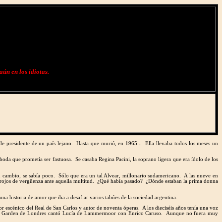
aún en los idiotas.
de presidente de un país lejano. Hasta que murió, en 1965... Ella llevaba todos los meses un
boda que prometía ser fastuosa. Se casaba Regina Pacini, la soprano ligera que era ídolo de los
en cambio, se sabía poco. Sólo que era un tal Alvear, millonario sudamericano. A las nueve en
cía, rojos de vergüenza ante aquella multitud. ¿Qué había pasado? ¿Dónde estaban la prima donna
na historia de amor que iba a desafiar varios tabúes de la sociedad argentina.
or escénico del Real de San Carlos y autor de noventa óperas. A los dieciséis años tenía una voz
l Covent Garden de Londres cantó Lucía de Lammermoor con Enrico Caruso. Aunque no fuera muy