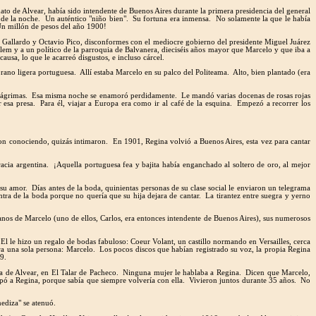
ato de Alvear, había sido intendente de Buenos Aires durante la primera presidencia del general
e de la noche. Un auténtico "niño bien". Su fortuna era inmensa. No solamente la que le había
¡Un millón de pesos del año 1900!
el Gallardo y Octavio Pico, disconformes con el mediocre gobierno del presidente Miguel Juárez
lem y a un político de la parroquia de Balvanera, dieciséis años mayor que Marcelo y que iba a
ausa, lo que le acarreó disgustos, e incluso cárcel.
no ligera portuguesa. Allí estaba Marcelo en su palco del Politeama. Alto, bien plantado (era
de lágrimas. Esa misma noche se enamoró perdidamente. Le mandó varias docenas de rosas rojas
 esa presa. Para él, viajar a Europa era como ir al café de la esquina. Empezó a recorrer los
fueron conociendo, quizás intimaron. En 1901, Regina volvió a Buenos Aires, esta vez para cantar
racia argentina. ¡Aquella portuguesa fea y bajita había enganchado al soltero de oro, al mejor
 su amor. Días antes de la boda, quinientas personas de su clase social le enviaron un telegrama
ntra de la boda porque no quería que su hija dejara de cantar. La tirantez entre suegra y yerno
anos de Marcelo (uno de ellos, Carlos, era entonces intendente de Buenos Aires), sus numerosos
 El le hizo un regalo de bodas fabuloso: Coeur Volant, un castillo normando en Versailles, cerca
ara una sola persona: Marcelo. Los pocos discos que habían registrado su voz, la propia Regina
9.
ita de Alvear, en El Talar de Pacheco. Ninguna mujer le hablaba a Regina. Dicen que Marcelo,
cupó a Regina, porque sabía que siempre volvería con ella. Vivieron juntos durante 35 años. No
ediza" se atenuó.